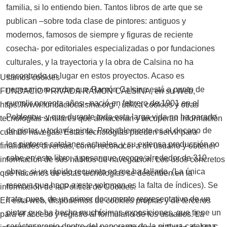
familia, si lo entiendo bien. Tantos libros de arte que se
publican –sobre toda clase de pintores: antiguos y
modernos, famosos de siempre y figuras de reciente
cosecha- por editoriales especializadas o por fundaciones
culturales, y la trayectoria y la obra de Calsina no ha
encontrado un lugar en estos proyectos. Acaso es
Usamos cookies
necesario recordar que Ramón Calsina está a punto de
FUNDACIO PRIVADA RAMON CALSINA, en su Web,
cumplir noventa años –nació en febrero de 1901 en el
https://www.fundaciocalsina.org/ , utiliza cookies y otras
Poblenou- y que durante toda esta larga vida no ha parado
tecnologías similares que almacenan y recuperan información
de pintar, y todavía pinta. Probablemente es el decano de
cuando navegas. Estas tecnologías pueden servir para
los pintores catalanes actuales, y su extensa producción no
finalidades diversas, como reconocer a un usuario y obtener
cabe en este libro, a pesar que recoge alrededor de 310
información de sus hábitos de navegación. Los usos concretos
obras, si un rápido recuento no me ha fallado. (La única
que hacemos de estas tecnologías se describen en la
reserva que hago a este volumen es la falta de índices). Se
información de la Política de Cookies.
trata, pues, de un primer documento representativo de un
En esta web, disponemos de cookies propias y de terceros
pintor que ha hecho muchísimas exposiciones, que tiene un
para el acceso y registro al formulario de los usuarios. La
carácter propio dentro del panorama de la pintura catalana