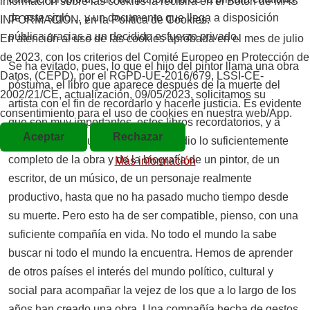
información sobre las cookies la recibirá en el Botón de MAS
de este siglo… y un documento que llega a disposición
INFORMACIÓN, en la Política de Cookies.
pública gracias a un decidido esfuerzo privado.
En atención al uso de las cookies aprobada en el mes de julio
de 2023, con los criterios del Comité Europeo en Protección de
Se ha evitado, pues, lo que el hijo del pintor llama una obra
Datos, (CEPD), por el RGPD-UE-2016/679, LSSI-CE-
póstuma, el libro que aparece después de la muerte del
2002/21/CE, actualización, 09/05/2023, solicitamos su
artista con el fin de recordarlo y hacerle justicia. Es evidente
consentimiento para el uso de cookies en nuestra web/App.
que son muy importantes, estos libros recordatorios, y a
Aceptar
Rechazar
menudo no se puede hacer un estudio lo suficientemente
completo de la obra y de la biografía de un pintor, de un
Más información
escritor, de un músico, de un personaje realmente
productivo, hasta que no ha pasado mucho tiempo desde
su muerte. Pero esto ha de ser compatible, pienso, con una
suficiente compañía en vida. No todo el mundo la sabe
buscar ni todo el mundo la encuentra. Hemos de aprender
de otros países el interés del mundo político, cultural y
social para acompañar la vejez de los que a lo largo de los
años han creado una obra. Una compañía hecha de gestos