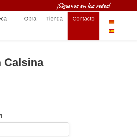
¡Síguenos en las redes!
eca
Obra
Tienda
Contacto
Seleccione su
 Calsina
*)