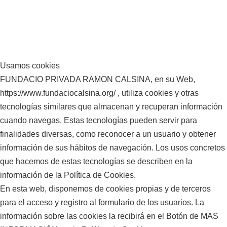
que se había convertido, como
sus
LLotja a
consecuencia de la
manos,
clases
industrialización de Cataluña, en
papel que
puntuales,
una concentración de fábricas, y
llenaba de
al tiempo
por tanto en un barrio obrero, que
garabatos,
que
Usamos cookies
tenía muchas inquietudes sociales,
y esta fue
intentaba
FUNDACIO PRIVADA RAMON CALSINA, en su Web,
culturales y espirituales, y,
siempre
abrirse
https://www.fundaciocalsina.org/ , utiliza cookies y otras
también, lleno de conflictos de todo
su gracia
camino en
tecnologías similares que almacenan y recuperan información
orden.
delante de
el mundo
cuando navegas. Estas tecnologías pueden servir para
familiares
del arte.
finalidades diversas, como reconocer a un usuario y obtener
y
Montó un
información de sus hábitos de navegación. Los usos concretos
conocidos.
estudio en
que hacemos de estas tecnologías se describen en la
la calle
información de la Política de Cookies.
Girona,
En esta web, disponemos de cookies propias y de terceros
con su
para el acceso y registro al formulario de los usuarios. La
amigo el
información sobre las cookies la recibirá en el Botón de MAS
pintor