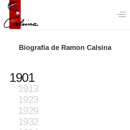
Off
Biografía de Ramon Calsina
1901
1913
1923
1929
1932