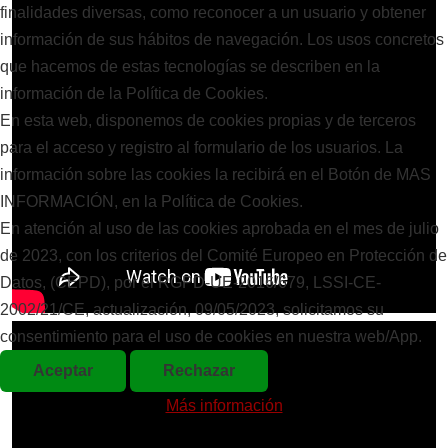
finalidades diversas, como reconocer a un usuario y obtener
información de sus hábitos de navegación. Los usos concretos
que hacemos de estas tecnologías se describen en la
información de la Política de Cookies.
En esta web, disponemos de cookies propias y de terceros
para el acceso y registro al formulario de los usuarios. La
información sobre las cookies la recibirá en el Botón de MAS
INFORMACIÓN, en la Política de Cookies.
En atención al uso de las cookies aprobada en el mes de julio
de 2023, con los criterios del Comité Europeo en Protección de
Datos, (CEPD), por el RGPD-UE-2016/679, LSSI-CE-
2002/21/CE, actualización, 09/05/2023, solicitamos su
consentimiento para el uso de cookies en nuestra web/App.
Aceptar
Rechazar
Más información