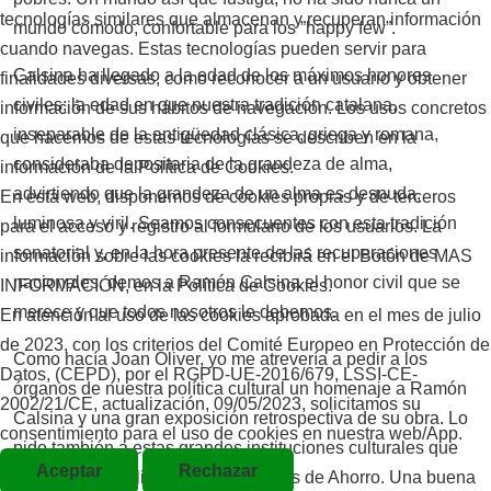
tecnologías similares que almacenan y recuperan información
mundo cómodo, confortable para los ”happy few”.
cuando navegas. Estas tecnologías pueden servir para
Calsina ha llegado a la edad de los máximos honores
finalidades diversas, como reconocer a un usuario y obtener
civiles; la edad en que nuestra tradición catalana,
información de sus hábitos de navegación. Los usos concretos
inseparable de la antigüedad clásica, griega y romana,
que hacemos de estas tecnologías se describen en la
consideraba depositaria de la grandeza de alma,
información de la Política de Cookies.
advirtiendo que la grandeza de un alma es desnuda,
En esta web, disponemos de cookies propias y de terceros
luminosa y viril. Seamos consecuentes con esta tradición
para el acceso y registro al formulario de los usuarios. La
senatorial y, en la hora presente de las recuperaciones
información sobre las cookies la recibirá en el Botón de MAS
nacionales, demos a Ramón Calsina el honor civil que se
INFORMACIÓN, en la Política de Cookies.
merece y que todos nosotros le debemos.
En atención al uso de las cookies aprobada en el mes de julio
de 2023, con los criterios del Comité Europeo en Protección de
Como hacía Joan Oliver, yo me atrevería a pedir a los
Datos, (CEPD), por el RGPD-UE-2016/679, LSSI-CE-
órganos de nuestra política cultural un homenaje a Ramón
2002/21/CE, actualización, 09/05/2023, solicitamos su
Calsina y una gran exposición retrospectiva de su obra. Lo
consentimiento para el uso de cookies en nuestra web/App.
pido también a estas grandes instituciones culturales que
Aceptar
Rechazar
son, en la actualidad, nuestras Cajas de Ahorro. Una buena