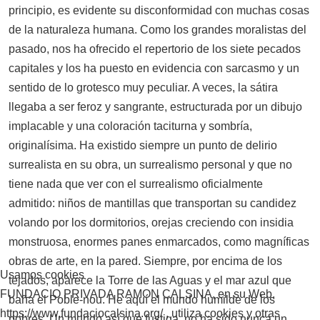
principio, es evidente su disconformidad con muchas cosas
de la naturaleza humana. Como los grandes moralistas del
pasado, nos ha ofrecido el repertorio de los siete pecados
capitales y los ha puesto en evidencia con sarcasmo y un
sentido de lo grotesco muy peculiar. A veces, la sátira
llegaba a ser feroz y sangrante, estructurada por un dibujo
implacable y una coloración taciturna y sombría,
originalísima. Ha existido siempre un punto de delirio
surrealista en su obra, un surrealismo personal y que no
tiene nada que ver con el surrealismo oficialmente
admitido: niños de mantillas que transportan su candidez
volando por los dormitorios, orejas creciendo con insidia
monstruosa, enormes panes enmarcados, como magníficas
obras de arte, en la pared. Siempre, por encima de los
Usamos cookies
tejados, aparece la Torre de las Aguas y el mar azul que
FUNDACIO PRIVADA RAMON CALSINA, en su Web,
baña el Poble-nou. He aquí el mundo humilde de los
https://www.fundaciocalsina.org/ , utiliza cookies y otras
pobres. Un mundo así que fustiga, no ha sido nunca un