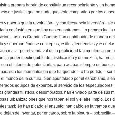
alsina prepara habría de constituir un reconocimiento y un home
acto de justicia que no dudo que seria compartido por los espec
co y notorio que la revolución – y con frecuencia inversión – de
olada confusión en que hoy nos encontramos. Lo primero fue la
ión. Las dos Grandes Guerras han contribuido de manera deter
do y superponiéndose conceptos, estilos, tendencias y escuel
ltaría mas – por el vendaval de la publicidad tan mentirosa como
on su poder inextinguible de mistificación y de mezcla, ha presi
 con el intento de potenciarlas, para acabar, siempre en busca 
mas: son los momentos en que ha querido – o ha podido – ser el
 el mundo de la cultura, bien apuntalado por el esnobismo, siem
erados equipos de expertos, al servicio de los especuladores, 
os grandes filisteos, deslumbrados, han enviado parte de sus m
sas urbanizaciones que nos tapan el sol y el aire limpio. Los d
les también han picado el anzuelo: han caído en la trampa que
no dejan de inventar, por encargo, sobre la pintura – pobrecilla 