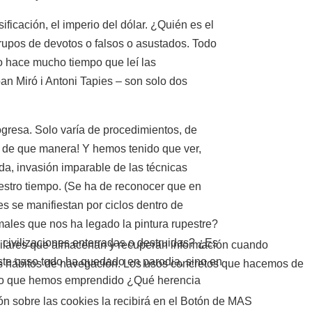
ificación, el imperio del dólar. ¿Quién es el
grupos de devotos o falsos o asustados. Todo
No hace mucho tiempo que leí las
an Miró i Antoni Tapies – son solo dos
ogresa. Solo varía de procedimientos, de
¡Y de que manera! Y hemos tenido que ver,
a, invasión imparable de las técnicas
nuestro tiempo. (Se ha de reconocer que en
es se manifiestan por ciclos dentro de
males que nos ha legado la pintura rupestre?
 civilizaciones enterradas o destruidas? ¿Es
ilares que almacenan y recuperan información cuando
este caso todo ha quedado en parodia, sino en
sus hábitos de navegación. Los usos concretos que hacemos de
mino que hemos emprendido ¿Qué herencia
ón sobre las cookies la recibirá en el Botón de MAS