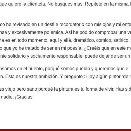
 que quiere la clientela. No busques mas. Repítete en la misma l
o he revisado en un desfile recordatorio con mis ojos y mi en
nsa y excesivamente polémica. Así he podido comprobar una vez
es en todo momento, aquí y allá, dramático, cómico, satírico, 
mo que yo he tratado de ser en mi poesía. ¿Creéis que en este 
te solidario y socialmente responsable, puede dejar de ser un 
nsamos en el pueblo, porqué somos pueblo y queremos que el
ien. Esta es nuestra ambición. Y pregunto : Hay algún pintor “d
viejo pero sano porqué la pintura es tu forma de vivir. Has sid
nadie. ¡Gracias!