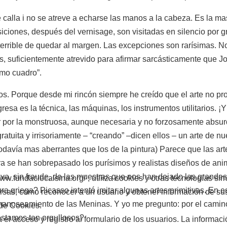
 calla i no se atreve a echarse las manos a la cabeza. Es la mas
siciones, después del vernisage, son visitadas en silencio por 
 terrible de quedar al margen. Las excepciones son rarísimas. 
s, suficientemente atrevido para afirmar sarcásticamente que Jo
smo cuadro”.
ros. Porque desde mi rincón siempre he creído que el arte no pr
resa es la técnica, las máquinas, los instrumentos utilitarios. 
 por la monstruosa, aunque necesaria y no forzosamente absurd
gratuita y irrisoriamente – “creando” –dicen ellos – un arte de 
todavía mas aberrantes que los de la pintura) Parece que las art
ura se han sobrepasado los purísimos y realistas diseños de ani
va, sin fraude, de las muestras que nos han dejado las grandes
daciocalsina.org/ , utiliza cookies y otras tecnologías sim
ra griega? Picasso intentó imitar algunas artes primitivas. En 
versas, como reconocer a un usuario y obtener información de 
su manoseamiento de las Meninas. Y yo me pregunto: por el ca
 de Cookies.
 estamos tan orgullosos?
l acceso y registro al formulario de los usuarios. La informaci