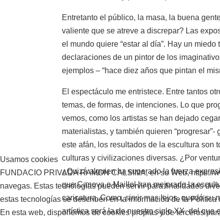
Entretanto el público, la masa, la buena gente
valiente que se atreve a discrepar? Las expo
el mundo quiere “estar al día”. Hay un miedo
declaraciones de un pintor de los imaginativo
ejemplos – “hace diez años que pintan el mi
El espectáculo me entristece. Entre tantos ot
temas, de formas, de intenciones. Lo que prog
vemos, como los artistas se han dejado cegar
materialistas, y también quieren “progresar”- 
este afán, los resultados de la escultura son 
culturas y civilizaciones diversas. ¿Por vent
Usamos cookies
¿Quizá alguien ha superado la fuerza expresi
FUNDACIO PRIVADA RAMON CALSINA, en su Web, https://www.fun
que Canova o Maillol han mejorado la escultu
navegas. Estas tecnologías pueden servir para finalidades di
caricatura. Como, sin ir mas lejos, quedó 
estas tecnologías se describen en la información de la Política
artística será la de nuestro siglo XX, del que
En esta web, disponemos de cookies propias y de terceros para e