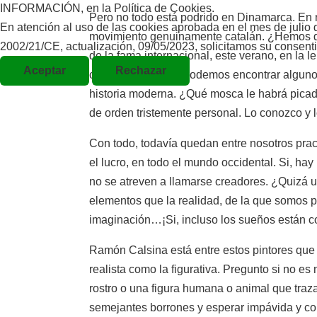
INFORMACIÓN, en la Política de Cookies.
Pero no todo está podrido en Dinamarca. En 
En atención al uso de las cookies aprobada en el mes de juli
movimiento genuinamente catalán. ¿Hemos de 
2002/21/CE, actualización, 09/05/2023, solicitamos su consent
de la fama internacional, este verano, en la 
Aceptar
Rechazar
cuales – digo yo – podemos encontrar algunos
historia moderna. ¿Qué mosca le habrá picado
de orden tristemente personal. Lo conozco y 
Con todo, todavía quedan entre nosotros prac
el lucro, en todo el mundo occidental. Si, ha
no se atreven a llamarse creadores. ¿Quizá u
elementos que la realidad, de la que somos pri
imaginación…¡Si, incluso los sueños están con
Ramón Calsina está entre estos pintores que ext
realista como la figurativa. Pregunto si no es
rostro o una figura humana o animal que traza
semejantes borrones y esperar impávida y con