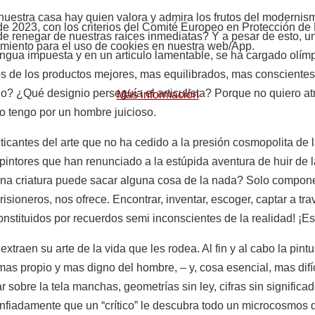
nuestra casa hay quien valora y admira los frutos del moderni
o de 2023, con los criterios del Comité Europeo en Protección
renegar de nuestras raíces inmediatas? Y a pesar de esto, un 
imiento para el uso de cookies en nuestra web/App.
lengua impuesta y en un articulo lamentable, se ha cargado olí
 de los productos mejores, mas equilibrados, mas conscientes,
? ¿Qué designio perseguía el articulista? Porque no quiero at
Más información
lo tengo por un hombre juicioso.
ticantes del arte que no ha cedido a la presión cosmopolita d
y pintores que han renunciado a la estúpida aventura de huir de 
na criatura puede sacar alguna cosa de la nada? Solo componer
sioneros, nos ofrece. Encontrar, inventar, escoger, captar a trav
stituidos por recuerdos semi inconscientes de la realidad! ¡Es 
raen su arte de la vida que les rodea. Al fin y al cabo la pintur
 mas propio y mas digno del hombre, – y, cosa esencial, mas difí
r sobre la tela manchas, geometrías sin ley, cifras sin signifi
fiadamente que un “crítico” le descubra todo un microcosmos de