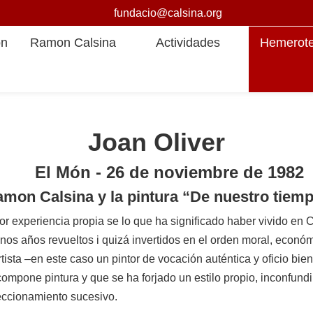
fundacio@calsina.org
ón
Ramon Calsina
Actividades
Hemerot
Joan Oliver
El Món - 26 de noviembre de 1982
mon Calsina y la pintura “De nuestro tiem
experiencia propia se lo que ha significado haber vivido en C
 años revueltos i quizá invertidos en el orden moral, económico 
rtista –en este caso un pintor de vocación auténtica y oficio
pone pintura y que se ha forjado un estilo propio, inconfundib
eccionamiento sucesivo.