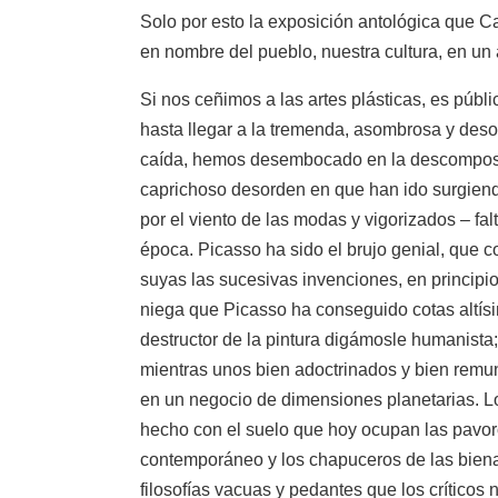
Solo por esto la exposición antológica que C
en nombre del pueblo, nuestra cultura, en un 
Si nos ceñimos a las artes plásticas, es públi
hasta llegar a la tremenda, asombrosa y des
caída, hemos desembocado en la descomposic
caprichoso desorden en que han ido surgien
por el viento de las modas y vigorizados – fa
época. Picasso ha sido el brujo genial, que c
suyas las sucesivas invenciones, en principio
niega que Picasso ha conseguido cotas altísi
destructor de la pintura digámosle humanista;
mientras unos bien adoctrinados y bien remun
en un negocio de dimensiones planetarias. L
hecho con el suelo que hoy ocupan las pavoro
contemporáneo y los chapuceros de las biena
filosofías vacuas y pedantes que los críticos 