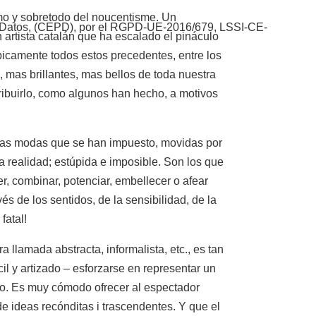
smo y sobretodo del noucentisme. Un
 de Datos, (CEPD), por el RGPD-UE-2016/679, LSSI-CE-
artista catalán que ha escalado el pináculo
mpicamente todos estos precedentes, entre los
 mas brillantes, mas bellos de toda nuestra
ribuirlo, como algunos han hecho, a motivos
e las modas que se han impuesto, movidas por
la realidad; estúpida e imposible. Son los que
, combinar, potenciar, embellecer o afear
és de los sentidos, de la sensibilidad, de la
fatal!
a llamada abstracta, informalista, etc., es tan
cil y artizado – esforzarse en representar un
cado. Es muy cómodo ofrecer al espectador
 ideas recónditas i trascendentes. Y que el