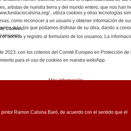
 artistas de nuestra tierra y del mundo entero, que nos han hec
daciocalsina.org/ , utiliza cookies y otras tecnologías sim
versas, como reconocer a un usuario y obtener información de 
mos más los que podamos disfrutar de su obra, dando a conoce
 de Cookies.
versarios.
l acceso y registro al formulario de los usuarios. La informaci
o de 2023, con los criterios del Comité Europeo en Protección
imiento para el uso de cookies en nuestra web/App.
ca
Más información
l pintor Ramon Calsina Baró, de acuerdo con el sentido que el