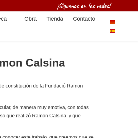
¡Síguenos en las redes!
eca
Obra
Tienda
Contacto
Seleccione su
amon Calsina
 de constitución de la Fundació Ramon
icular, de manera muy emotiva, con todas
roso que realizó Ramon Calsina, y que
 conocer este trabajo, que creemos que se