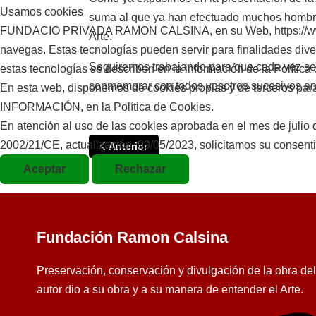
Usamos cookies
suma al que ya han efectuado muchos hombres,
FUNDACIO PRIVADA RAMON CALSINA, en su Web, https://www.fun
Arte.
navegas. Estas tecnologías pueden servir para finalidades di
Seguiremos trabajando para que cada vez sea
estas tecnologías se describen en la información de la Política
conmemorar con todos vosotros sucesivos ani
En esta web, disponemos de cookies propias y de terceros para e
INFORMACIÓN, en la Política de Cookies.
En atención al uso de las cookies aprobada en el mes de juli
2002/21/CE, actualización, 09/05/2023, solicitamos su consent
Artículo anterior: La familia Calsina y Menor
Anterior
Aceptar
Rechazar
Fundación Ramon Calsina
Preservación, conservación y divulgación de la obra de
autor dio a su obra y a su manera de entender el Arte.