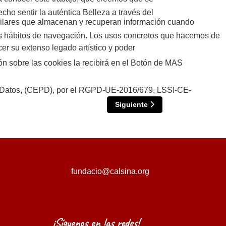
ho sentir la auténtica Belleza a través del
ilares que almacenan y recuperan información cuando
sus hábitos de navegación. Los usos concretos que hacemos de
r su extenso legado artístico y poder
ón sobre las cookies la recibirá en el Botón de MAS
 de Datos, (CEPD), por el RGPD-UE-2016/679, LSSI-CE-
Artículo siguiente: Parlamento i
Siguiente
fundacio@calsina.org
¡Síguenos en las redes!