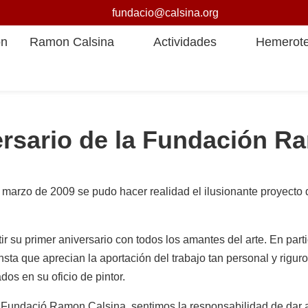
fundacio@calsina.org
ón
Ramon Calsina
Actividades
Hemerot
ersario de la Fundación R
 marzo de 2009 se pudo hacer realidad el ilusionante proyecto
 su primer aniversario con todos los amantes del arte. En part
nsta que aprecian la aportación del trabajo tan personal y rigu
os en su oficio de pintor.
Fundació Ramon Calsina, sentimos la responsabilidad de dar a