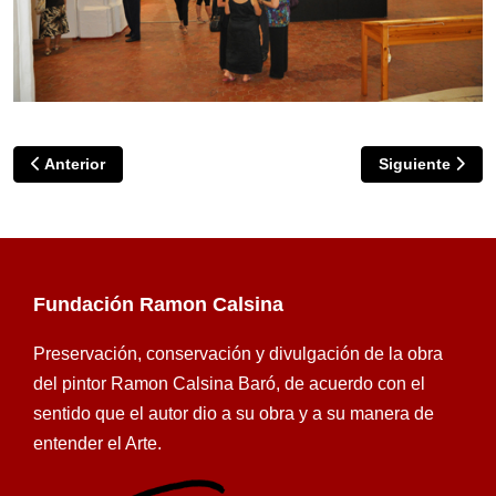
Artículo anterior: Donación del libro Calsina a la Biblioteca 
Artículo siguie
Anterior
Siguiente
Fundación Ramon Calsina
Preservación, conservación y divulgación de la obra
del pintor Ramon Calsina Baró, de acuerdo con el
sentido que el autor dio a su obra y a su manera de
entender el Arte.