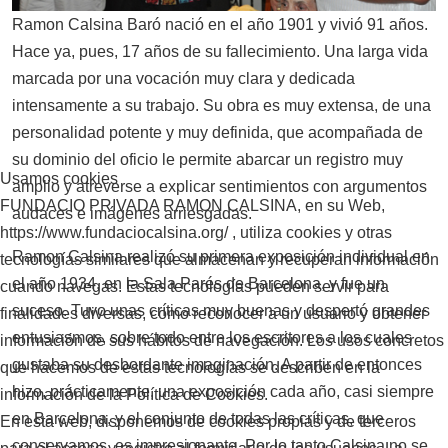
Ramon Calsina Baró nació en el año 1901 y vivió 91 años.
Hace ya, pues, 17 años de su fallecimiento. Una larga vida
marcada por una vocación muy clara y dedicada
intensamente a su trabajo. Su obra es muy extensa, de una
personalidad potente y muy definida, que acompañada de
su dominio del oficio le permite abarcar un registro muy
Usamos cookies
amplio y atreverse a explicar sentimientos con argumentos
FUNDACIO PRIVADA RAMON CALSINA, en su Web,
audaces e imágenes arriesgadas.
https://www.fundaciocalsina.org/ , utiliza cookies y otras
Ramon Calsina realizó su primera exposición individual en
tecnologías similares que almacenan y recuperan información
el año 1934, en la Sala Parés de Barcelona, y fue un
cuando navegas. Estas tecnologías pueden servir para
suceso. Tuvo unas críticas muy buenas y despertó grandes
finalidades diversas, como reconocer a un usuario y obtener
entusiasmos, sobre todo entre los escritores a los cuales
información de sus hábitos de navegación. Los usos concretos
gustaba su desbordante imaginación. A partir de entonces
que hacemos de estas tecnologías se describen en la
hizo, prácticamente, una exposición cada año, casi siempre
información de la Política de Cookies.
en Barcelona, y el conjunto de todas las críticas, que
En esta web, disponemos de cookies propias y de terceros
conservamos, es impresionante. Por lo tanto Calsina no se