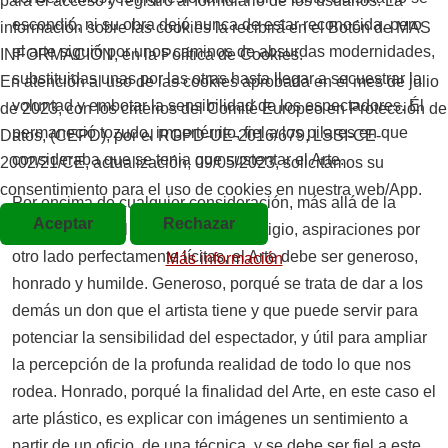
para el acceso y registro al formulario de los usuarios. La
escondió, ni su obra dejó nunca de estar reconocida, pero
información sobre las cookies la recibirá en el Botón de MAS
el arte siguió por unos caminos de absurdas modernidades,
INFORMACIÓN, en la Política de Cookies.
substituidas unas por las otras hasta llegar a secuestrar la
En atención al uso de las cookies aprobada en el mes de julio
voluntad y embotar la sensibilidad de los espectadores. Él
de 2023, con los criterios del Comité Europeo en Protección de
permaneció tozudo, impertérrito, fiel a los pilares en que
Datos, (CEPD), por el RGPD-UE-2016/679, LSSI-CE-
consideraba que se tenia que sustentar el Arte.
2002/21/CE, actualización, 09/05/2023, solicitamos su
consentimiento para el uso de cookies en nuestra web/App.
Por encima de cualquier consideración, más allá de la
Aceptar
Rechazar
faceta comercial y de ganar un prestigio, aspiraciones por
otro lado perfectamente lícitas, el Arte debe ser generoso,
Más información
honrado y humilde. Generoso, porqué se trata de dar a los
demás un don que el artista tiene y que puede servir para
potenciar la sensibilidad del espectador, y útil para ampliar
la percepción de la profunda realidad de todo lo que nos
rodea. Honrado, porqué la finalidad del Arte, en este caso el
arte plástico, es explicar con imágenes un sentimiento a
partir de un oficio, de una técnica, y se debe ser fiel a este