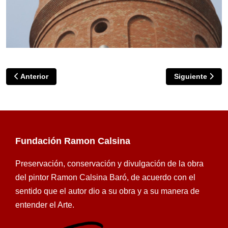
Artículo anterior: 20º ANIVERSARIO DEL TRASPASO DE RAM
Artículo siguie
Anterior
Siguiente
Fundación Ramon Calsina
Preservación, conservación y divulgación de la obra
del pintor Ramon Calsina Baró, de acuerdo con el
sentido que el autor dio a su obra y a su manera de
entender el Arte.