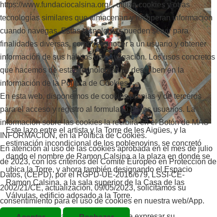
https://www.fundaciocalsina.org/ , utiliza cookies y otras
tecnologías similares que almacenan y recuperan información
cuando navegas. Estas tecnologías pueden servir para
finalidades diversas, como reconocer a un usuario y obtener
información de sus hábitos de navegación. Los usos concretos
que hacemos de estas tecnologías se describen en la
información de la Política de Cookies.
En esta web, disponemos de cookies propias y de terceros
para el acceso y registro al formulario de los usuarios. La
información sobre las cookies la recibirá en el Botón de MAS
Este lazo entre el artista y la Torre de les Aigües, y la
INFORMACIÓN, en la Política de Cookies.
estimación incondicional de los poblenovins, se concretó
En atención al uso de las cookies aprobada en el mes de julio
dando el nombre de Ramon Calsina a la plaza en donde se
de 2023, con los criterios del Comité Europeo en Protección de
ubica la Torre, y ahora también designando el Espacio
Datos, (CEPD), por el RGPD-UE-2016/679, LSSI-CE-
Ramon Calsina, a la sala superior de la Casa de las
2002/21/CE, actualización, 09/05/2023, solicitamos su
Válvulas, edificio adosado a la Torre.
consentimiento para el uso de cookies en nuestra web/App.
La Fundación Ramon Calsina quiere expresar su