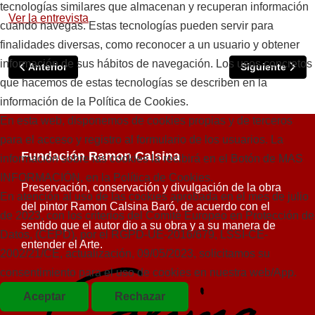
tecnologías similares que almacenan y recuperan información
Ver la entrevista
cuando navegas. Estas tecnologías pueden servir para
finalidades diversas, como reconocer a un usuario y obtener
información de sus hábitos de navegación. Los usos concretos
Artículo anterior: Rueda de prensa en el Palau Robert, el 23 
Artículo siguie
Anterior
Siguiente
que hacemos de estas tecnologías se describen en la
información de la Política de Cookies.
En esta web, disponemos de cookies propias y de terceros
para el acceso y registro al formulario de los usuarios. La
Fundación Ramon Calsina
información sobre las cookies la recibirá en el Botón de MAS
INFORMACIÓN, en la Política de Cookies.
Preservación, conservación y divulgación de la obra
En atención al uso de las cookies aprobada en el mes de julio
del pintor Ramon Calsina Baró, de acuerdo con el
de 2023, con los criterios del Comité Europeo en Protección de
sentido que el autor dio a su obra y a su manera de
Datos, (CEPD), por el RGPD-UE-2016/679, LSSI-CE-
entender el Arte.
2002/21/CE, actualización, 09/05/2023, solicitamos su
consentimiento para el uso de cookies en nuestra web/App.
Aceptar
Rechazar