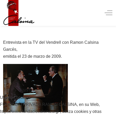
Off
Entrevista en la TV del Vendrell con Ramon Calsina
Garcés,
emitida el 23 de marzo de 2009.
Usamos cookies
FUNDACIO PRIVADA RAMON CALSINA, en su Web,
https://www.fundaciocalsina.org/ , utiliza cookies y otras