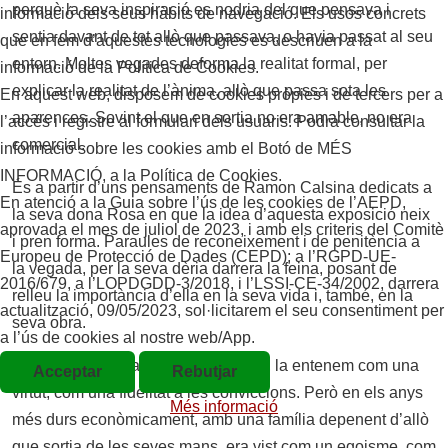
perquè la seva inspiració es nodria del que pensava i
informació dels seus hàbits de navegació. Els usos concrets
sentia davant de tot allò que passava, o havia passat al seu
que en fem d’aquestes tecnologies es descriuen a la
entorn. Moltes vegades deforma la realitat formal, per
informació de la Política de Cookies.
explicar la realitat de l’ànima, allò que passa sota les
En aquest web, disposem de cookies pròpies i de tercers per a
aparences. Sovint el que en sortia no era amable, no era
l’accés i registre al formulari dels usuaris. Podrà consultar la
comercial.
informació sobre les cookies amb el Botó de MÉS
INFORMACIÓ, a la Política de Cookies.
És a partir d’uns pensaments de Ramon Calsina dedicats a
En atenció a la Guia sobre l’ús de les cookies de l’AEPD,
la seva dona Rosa en que la idea d’aquesta exposició neix
aprovada el mes de juliol de 2023, i amb els criteris del Comitè
i pren forma. Paraules de reconeixement i de penitència a
Europeu de Protecció de Dades (CEPD); a l’RGPD-UE-
la vegada, per la seva dèria darrera la feina, posant de
2016/679, a l’LOPDGDD-3/2018, i l’LSSI-CE-34/2002, darrera
relleu la importància d’ella en la seva vida i, també, en la
actualització, 09/05/2023, sol·licitarem el seu consentiment per
seva obra.
a l’ús de cookies al nostre web/App.
Aquesta llibertat ara ens enorgulleix, la entenem com una
Acceptar
Rebutjar
virtut, com una fidelitat a les conviccions. Però en els anys
Més informació
més durs econòmicament, amb una família depenent d’allò
que sortia de les seves mans, era vist com un egoisme, com