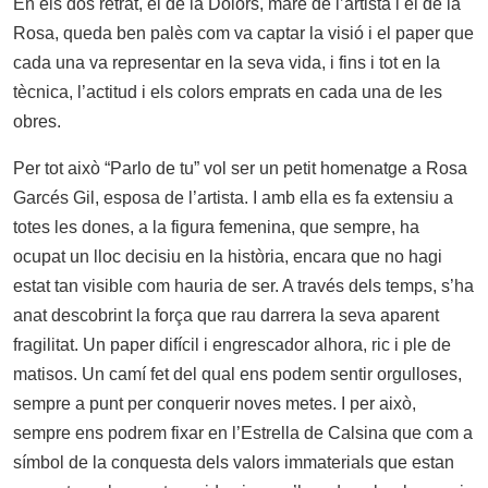
En els dos retrat, el de la Dolors, mare de l’artista i el de la
Rosa, queda ben palès com va captar la visió i el paper que
cada una va representar en la seva vida, i fins i tot en la
tècnica, l’actitud i els colors emprats en cada una de les
obres.
Per tot això “Parlo de tu” vol ser un petit homenatge a Rosa
Garcés Gil, esposa de l’artista. I amb ella es fa extensiu a
totes les dones, a la figura femenina, que sempre, ha
ocupat un lloc decisiu en la història, encara que no hagi
estat tan visible com hauria de ser. A través dels temps, s’ha
anat descobrint la força que rau darrera la seva aparent
fragilitat. Un paper difícil i engrescador alhora, ric i ple de
matisos. Un camí fet del qual ens podem sentir orgulloses,
sempre a punt per conquerir noves metes. I per això,
sempre ens podrem fixar en l’Estrella de Calsina que com a
símbol de la conquesta dels valors immaterials que estan