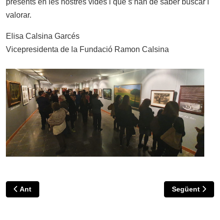
presents en les nostres vides i que s’han de saber buscar i
valorar.
Elisa Calsina Garcés
Vicepresidenta de la Fundació Ramon Calsina
Article anterior: EXPOSICIÓ Art Petritxol
Article següen
Ant
Següent