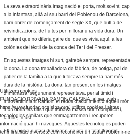
La seva extraordinària imaginació el porta, molt sovint, cap
a la infantesa, allà al seu barri del Poblenou de Barcelona,
barri obrer de començament de segle XX, que bullia de
reivindicacions, de lluites per millorar una vida dura. Un
ambient que no diferia gaire del que es vivia aquí, a les
colònies del tèxtil de la conca del Ter i del Fresser.
En aquestes imatges hi surt, gairebé sempre, representada
la dona. La dona treballadora de fàbrica, de botiga, pal de
paller de la família a la que li tocava sempre la part més
dura de la història. La dona, tan present en les imatges
Utilitzem cookies
d’infantesa, segurament representava, per al tímid i
FUNDACIO PRIVADA RAMON CALSINA, al seu web
introvertit infant Ramon, el redós d’acolliment d’aquell món
https://www.fundaciocalsina.org/, utilitza cookies i altres
a on obria els ulls i que trobava massa dur i complicat i,
tecnologies similars que emmagatzemen i recuperen
també, injust.
informació quan hi navegues. Aquestes tecnologies poden
Ell no podia pintar i dibuixar si no era en total llibertat,
tenir finalitats diverses, com reconèixer un usuari i obtenir-ne