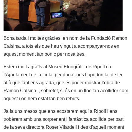
Bona tarda i moltes gràcies, en nom de la Fundació Ramon
Calsina, a tots els que heu vingut a acompanyar-nos en
aquest moment tan bonic per nosaltres.
Estem molt agraïts al Museu Etnogràfic de Ripoll i a
l’Ajuntament de la ciutat per donar-nos l’oportunitat de fer
allò que tant ens agrada, que és poder mostrar l’obra de
Ramon Calsina i, sobretot, si és en un lloc tan acollidor com
aquest i on hem estat tan ben rebuts.
Ja fa uns mesos que ens acostàrem aquí a Ripoll i ens
trobàrem amb una sorprenent i fantàstica acollida per part
de la seva directora Roser Vilardell i des d’aquell moment