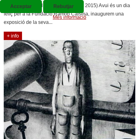
(del 17 de juliol al 8 de novembre de 2015) Avui és un dia
Acceptar
Rebutjar
feliç per a la Fundació Ramon Calsina, inaugurem una
Més informació
exposició de la seva...
+ info