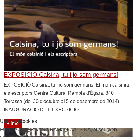
EXPOSICIÓ Calsina, tu i jo som germans!
EXPOSICIÓ Calsina, tu i jo som germans! El món calsinià i
els escriptors Centre Cultural Rambla d'Ègara, 340
Terrassa (del 30 d'octubre al 5 de desembre de 2014)
INAUGURACIÓ DE L'EXPOSICIÓ...
Utilitzem cookies
+ info
FUNDACIO PRIVADA RAMON CALSINA, al seu web