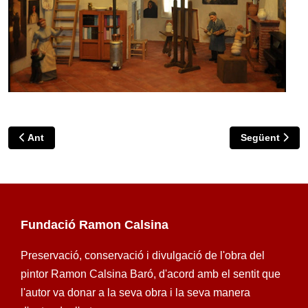
Article anterior: Parlament inaugural exposició "Oh, benaurat 
Article següen
Ant
Següent
Fundació Ramon Calsina
Preservació, conservació i divulgació de l'obra del
pintor Ramon Calsina Baró, d'acord amb el sentit que
l'autor va donar a la seva obra i la seva manera