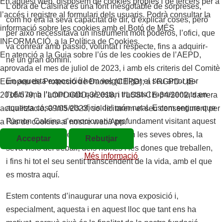
En aquest web, disposem de cookies pròpies i de tercers per a
L’obra de Calsina és una font inesgotable de sorpreses,
l’accés i registre al formulari dels usuaris. Podrà consultar la
com ho era la seva capacitat de dir, d’explicar coses, però
informació sobre les cookies amb el Botó de MÉS
per això necessitava un instrument molt poderós, l’ofici, que
INFORMACIÓ, a la Política de Cookies.
va conrear amb passió, voluntat i respecte, fins a adquirir-
En atenció a la Guia sobre l’ús de les cookies de l’AEPD,
ne un gran domini.
aprovada el mes de juliol de 2023, i amb els criteris del Comitè
En aquesta exposició hem volgut lligar el seu amor per
Europeu de Protecció de Dades (CEPD); a l’RGPD-UE-
l’ofici amb l’amor amb què estan tractats i representats en
2016/679, a l’LOPDGDD-3/2018, i l’LSSI-CE-34/2002, darrera
aquesta casa tots els oficis del món rural. Estem segurs que
actualització, 09/05/2023, sol·licitarem el seu consentiment per
Ramon Calsina s’emocionaria profundament visitant aquest
a l’ús de cookies al nostre web/App.
Museu i, a més, veient com encaixen les seves obres, la
Acceptar
Rebutjar
seva visió del treball, dels homes i les dones que treballen,
Més informació
i fins hi tot el seu sentit transcendent de la vida, amb el que
es mostra aquí.
Estem contents d’inaugurar una nova exposició i,
especialment, aquesta i en aquest lloc que tant ens ha