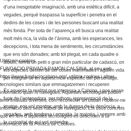
d’una inesgotable imaginació, amb una estètica difícil, a
vegades, perquè traspassa la superfície i penetra en el
dedins de les coses i de les persones buscant una realitat
més fonda. Per sota de l’aparença ell busca una realitat
molt més rica, la vida de l’ànima, amb les esperances, les
decepcions, i tota mena de sentiments, les circumstàncies
que ens són donades; amb tot plegat, en cada quadre o
Utilitzem cookies
dibuix, forma un petit o gran món particular de cadascú, on
FUNDACIO PRIVADA RAMON CALSINA, al seu web
els objectes deixen de ser coses inanimades i agafen vida
https://www.fundaciocalsina.org/, utilitza cookies i altres
per integrar-se en aquest món específic del personatge.
tecnologies similars que emmagatzemen i recuperen
És aquesta la realitat que interessa a Calsina, i que sense
informació quan hi navegues. Aquestes tecnologies poden
fugir de l’entenedora, per tothom, representació de la
tenir finalitats diverses, com reconèixer un usuari i obtenir-ne
imatge, ens vol mostrar, amb la duresa de la denúncia, a
informació dels seus hàbits de navegació. Els usos concrets
vegades, amb tendresa i empatia, la majoria, i sempre amb
que en fem d’aquestes tecnologies es descriuen a la
la curiositat de qui vol entendre.
informació de la Política de Cookies.