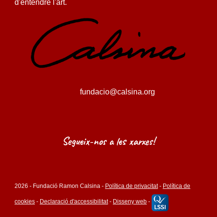
d'entendre l'art.
fundacio@calsina.org
Segueix-nos a les xarxes!
2026 - Fundació Ramon Calsina -
Política de privacitat
-
Política de
cookies
-
Declaració d'accessibilitat
-
Disseny web
-